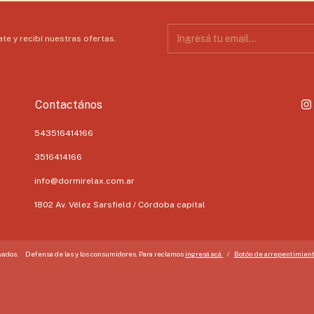
te y recibí nuestras ofertas.
Contactános
543516414166
3516414166
info@dormirelax.com.ar
1802 Av. Vélez Sarsfield / Córdoba capital
vados.
Defensa de las y los consumidores. Para reclamos
ingresá acá.
/
Botón de arrepentimien