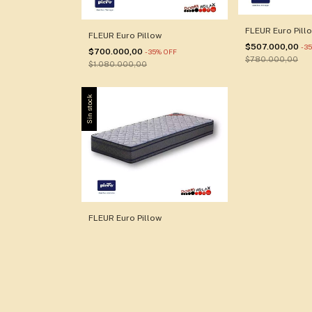
FLEUR Euro Pill
FLEUR Euro Pillow
$507.000,00
-
35
$700.000,00
-
35
%
OFF
$780.000,00
$1.080.000,00
Sin stock
FLEUR Euro Pillow