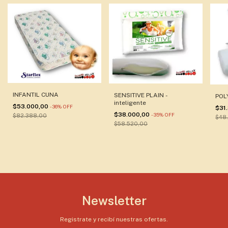
INFANTIL CUNA
SENSITIVE PLAIN -
POL
inteligente
$53.000,00
-
36
%
OFF
$31
$38.000,00
-
35
%
OFF
$82.388,00
$48
$58.520,00
Newsletter
Registrate y recibí nuestras ofertas.