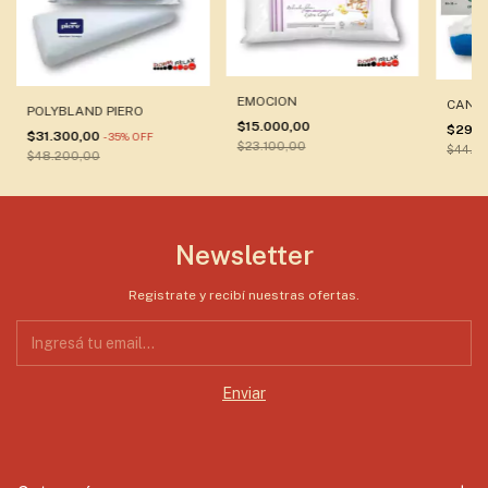
EMOCION
CANNO
POLYBLAND PIERO
$15.000,00
$29.0
$31.300,00
-
35
%
OFF
$23.100,00
$44.6
$48.200,00
Newsletter
Registrate y recibí nuestras ofertas.