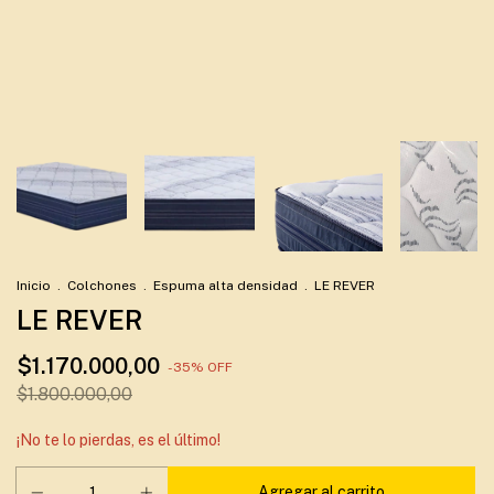
Inicio
.
Colchones
.
Espuma alta densidad
.
LE REVER
LE REVER
$1.170.000,00
-
35
%
OFF
$1.800.000,00
¡No te lo pierdas, es el último!