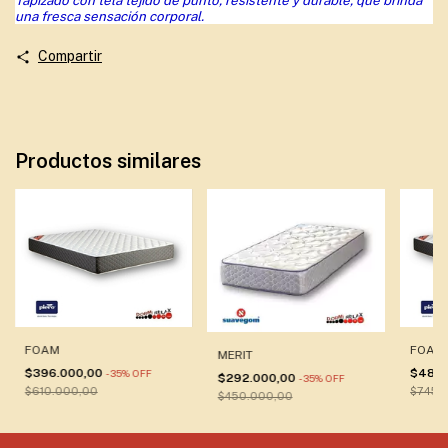
Tapizado con tela tejido de punto, resistente y durable, que brinda
una fresca sensación corporal.
Compartir
Productos similares
FOAM
FOAM
MERIT
$396.000,00
$484.
-
35
%
OFF
$292.000,00
-
35
%
OFF
$610.000,00
$745.
$450.000,00