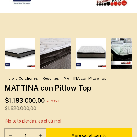
Inicio
.
Colchones
.
Resortes
.
MATTINA con Pillow Top
MATTINA con Pillow Top
$1.183.000,00
-
35
%
OFF
$1.820.000,00
¡No te lo pierdas, es el último!