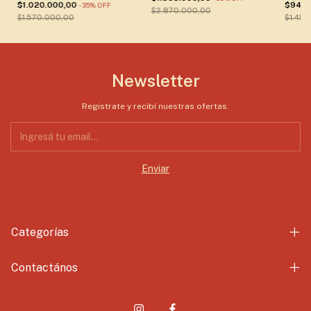
$1.020.000,00
$942.
-
35
%
OFF
$2.870.000,00
$1.570.000,00
$1.450
Newsletter
Registrate y recibí nuestras ofertas.
Categorías
Contactános