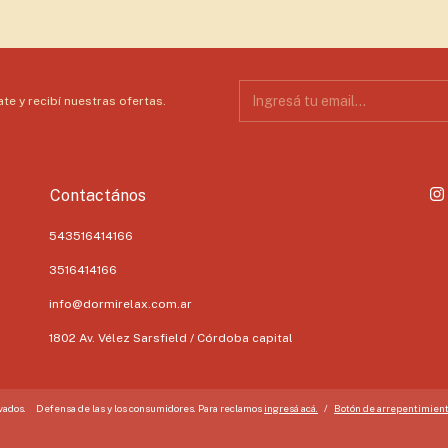
te y recibí nuestras ofertas.
Contactános
543516414166
3516414166
info@dormirelax.com.ar
1802 Av. Vélez Sarsfield / Córdoba capital
vados.
Defensa de las y los consumidores. Para reclamos
ingresá acá.
/
Botón de arrepentimien