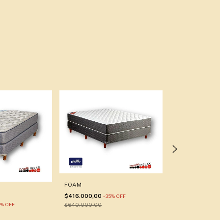
LE REVER
$1.650.000,00
$2.545.000,00
FOAM
$416.000,00
-
35
%
OFF
%
OFF
$640.000,00