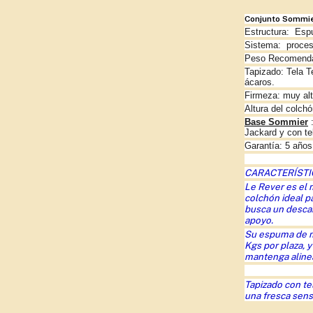
Conjunto Sommier
Estructura:
Espu
Sistema: proceso
Peso Recomendad
Tapizado: Tela T
ácaros.
Firmeza: muy al
Altura del colch
Base Sommier
:
Jackard y con tel
Garantía: 5 años
CARACTERÍSTIC
Le Rever es el 
colch
ón
ideal p
busca un descan
apoyo.
Su espuma de m
Kgs por plaza, 
mantenga aline
Tapizado con tel
una fresca sens