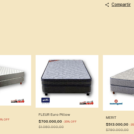
Compartir
FLEUR Euro Pillow
MERIT
5
%
OFF
$700.000,00
-
35
%
OFF
$513.000,00
-
35
$1.080.000,00
$790.000,00