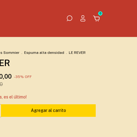
0
os Sommier
.
Espuma alta densidad
.
LE REVER
VER
0,00
-
35
%
OFF
00
s, es el último!