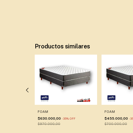
Productos similares
FOAM
FOAM
%
OFF
$630.000,00
$455.000,00
-
35
%
OFF
-
3
$970.000,00
$700.000,00