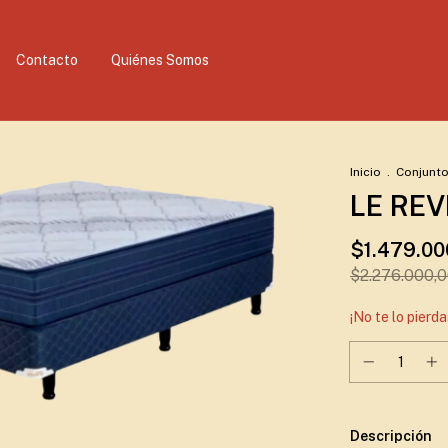
Contacto
Quiénes Somos
Inicio
.
Conjunt
LE RE
$1.479.00
$2.276.000,
¡No te lo pierda
Descripción