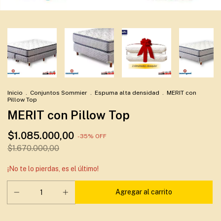
Inicio
.
Conjuntos Sommier
.
Espuma alta densidad
.
MERIT con
Pillow Top
MERIT con Pillow Top
$1.085.000,00
-
35
%
OFF
$1.670.000,00
¡No te lo pierdas, es el último!