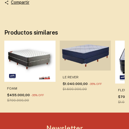
Compartir
Productos similares
LE REVER
$1.040.000,00
-
35
%
OFF
FOAM
$1.600.000,00
FLEUR 
$455.000,00
-
35
%
OFF
$700.
$700.000,00
$1.08
Newsletter