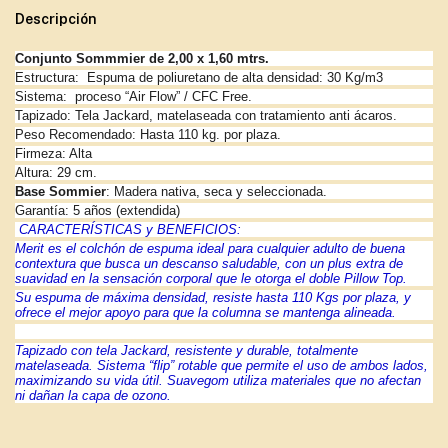
Descripción
Conjunto Sommmier de 2,00 x 1,60 mtrs.
Estructura:
Espuma de poliuretano de alta densidad: 30 Kg/m3
Sistema:
proceso “Air Flow” / CFC Free.
Tapizado: Tela Jackard, matelaseada con tratamiento anti ácaros.
Peso Recomendado: Hasta 110 kg. por plaza.
Firmeza: Alta
Altura: 29 cm.
Base Sommier
: Madera nativa, seca y seleccionada.
Garantía: 5 años (extendida)
CARACTERÍSTICAS y BENEFICIOS:
Merit es el colchón de espuma ideal para cualquier adulto de buena
contextura que busca un descanso saludable, con un plus extra de
suavidad en la sensación corporal que le otorga el doble Pillow Top.
Su espuma de máxima densidad, resiste hasta 110 Kgs por plaza, y
ofrece el mejor apoyo para que la columna se mantenga alineada.
Tapizado con tela Jackard, resistente y durable, totalmente
matelaseada. Sistema “flip” rotable que permite el uso de ambos lados,
maximizando su vida útil. Suavegom utiliza materiales que no afectan
ni dañan la capa de ozono.