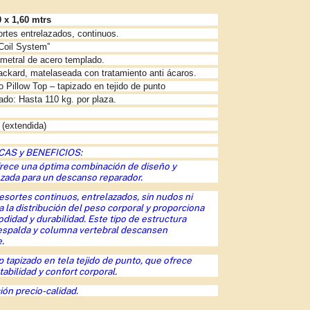
 x 1,60 mtrs
rtes entrelazados, continuos.
Coil System”
metral de acero templado.
ackard, matelaseada con tratamiento anti ácaros.
o Pillow Top – tapizado en tejido de punto
o: Hasta 110 kg. por plaza.
 (extendida)
AS y BENEFICIOS:
frece una óptima combinación de diseño y
zada para un descanso reparador.
esortes continuos, entrelazados, sin nudos ni
a la distribución del peso corporal y proporciona
idad y durabilidad. Este tipo de estructura
 espalda y columna vertebral descansen
.
p tapizado en tela tejido de punto, que ofrece
abilidad y confort corporal.
ión precio-calidad.