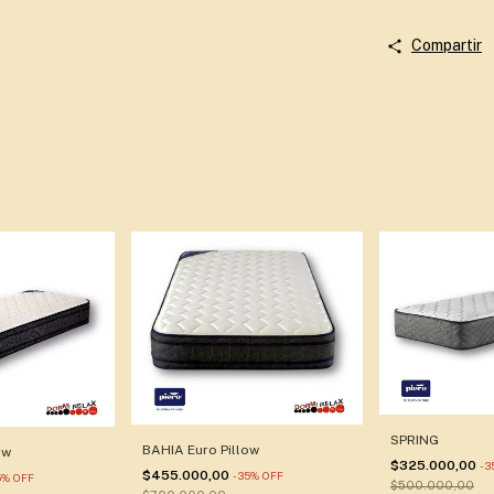
Compartir
SPRING
BAHIA Euro Pillow
ow
$325.000,00
-
3
$455.000,00
-
35
%
OFF
5
%
OFF
$500.000,00