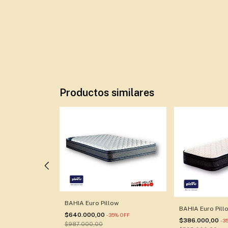
Productos similares
BAHIA Euro Pillow
BAHIA Euro Pill
$640.000,00
-
35
%
OFF
%
OFF
$386.000,00
-
3
$987.000,00