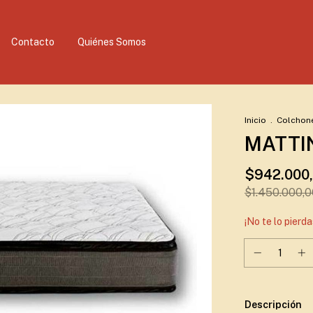
Contacto
Quiénes Somos
Inicio
.
Colchon
MATTIN
$942.000
$1.450.000,0
¡No te lo pierda
Descripción