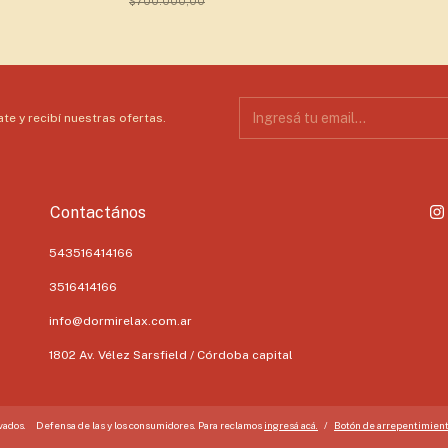
$700.000,00
te y recibí nuestras ofertas.
Contactános
543516414166
3516414166
info@dormirelax.com.ar
1802 Av. Vélez Sarsfield / Córdoba capital
vados.
Defensa de las y los consumidores. Para reclamos
ingresá acá.
/
Botón de arrepentimien