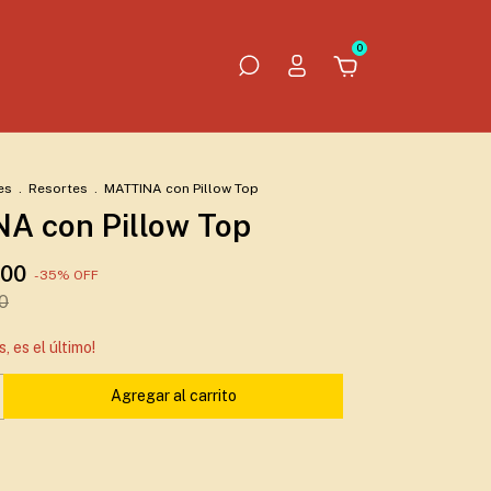
0
es
.
Resortes
.
MATTINA con Pillow Top
A con Pillow Top
,00
-
35
%
OFF
0
s, es el último!