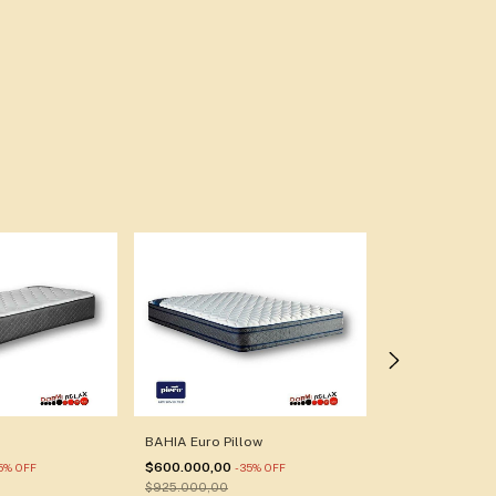
BAHIA Euro Pillow
SPRING
$600.000,00
5
%
OFF
-
35
%
OFF
$490.000,00
-
3
$925.000,00