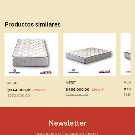
Productos similares
MERIT 
MERIT
MERIT
$736.
$468.000,00
-
35
%
OFF
$344.000,00
-
35
%
OFF
$1.133
$720.000,00
$530.000,00
Newsletter
Registrate y recibí nuestras ofertas.