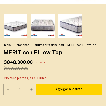
Inicio
.
Colchones
.
Espuma alta densidad
.
MERIT con Pillow Top
MERIT con Pillow Top
$848.000,00
-
35
%
OFF
$1.305.000,00
¡No te lo pierdas, es el último!