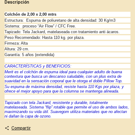
Descripción
Colchón de 2,00 x 2,00 mtrs
Estructura:
Espuma de poliuretano de alta densidad: 30 Kg/m3
Sistema:
proceso “Air Flow” / CFC Free.
Tapizado: Tela Jackard, matelaseada con tratamiento anti ácaros.
Peso Recomendado: Hasta 110 kg. por plaza.
Firmeza: Alta
Altura: 29 cm.
Garantía: 5 años (extendida)
CARACTERÍSTICAS y BENEFICIOS:
Merit es el colchón de espuma ideal para cualquier adulto de buena
contextura que busca un descanso saludable, con un plus extra de
suavidad en la sensación corporal que le otorga el doble Pillow Top.
Su espuma de máxima densidad, resiste hasta 110 Kgs por plaza, y
ofrece el mejor apoyo para que la columna se mantenga alineada.
Tapizado con tela Jackard, resistente y durable, totalmente
matelaseada. Sistema “flip” rotable que permite el uso de ambos lados,
maximizando su vida útil. Suavegom utiliza materiales que no afectan
ni dañan la capa de ozono.
Compartir