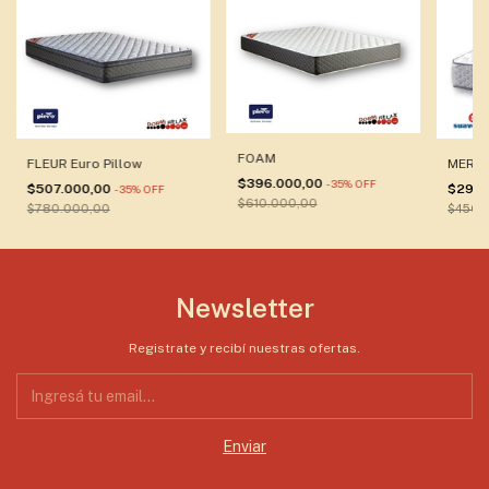
FOAM
MERIT
FLEUR Euro Pillow
$396.000,00
-
35
%
OFF
$292.
$507.000,00
-
35
%
OFF
$610.000,00
$450.
$780.000,00
Newsletter
Registrate y recibí nuestras ofertas.