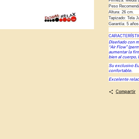
Firmeza: Media a
Peso Recomendad
Altura: 26 cm.
Tapizado: Tela J
Garantía: 5 años
CARACTERÍSTIC
Diseñado con m
“Air Flow” (per
aumentar la fir
bien al cuerpo,
Su exclusivo Eu
confortable.
Excelente relac
Compartir