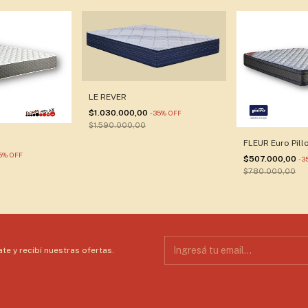
LE REVER
$1.030.000,00
-
35
%
OFF
$1.590.000,00
FLEUR Euro Pill
5
%
OFF
$507.000,00
-
3
$780.000,00
te y recibí nuestras ofertas.