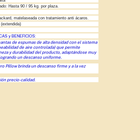
lta
o: Hasta 90 / 95 kg. por plaza.
ackard, matelaseada con tratamiento anti ácaros.
 (extendida)
AS y BENEFICIOS:
antas de espumas de alta densidad con el sistema
meabilidad de aire controlada) que permite
meza y durabilidad del producto, adaptándose muy
 logrando un descanso uniforme.
ro Pillow brinda un descanso firme y a la vez
ión precio-calidad.