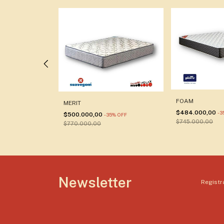
FOAM
w Top
MERIT
$484.000,00
-
3
$500.000,00
%
OFF
-
35
%
OFF
$745.000,00
$770.000,00
Newsletter
Registra